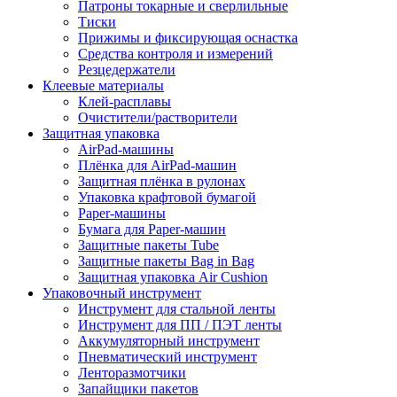
Патроны токарные и сверлильные
Тиски
Прижимы и фиксирующая оснастка
Средства контроля и измерений
Резцедержатели
Клеевые материалы
Клей-расплавы
Очистители/растворители
Защитная упаковка
AirPad-машины
Плёнка для AirPad-машин
Защитная плёнка в рулонах
Упаковка крафтовой бумагой
Paper-машины
Бумага для Paper-машин
Защитные пакеты Tube
Защитные пакеты Bag in Bag
Защитная упаковка Air Cushion
Упаковочный инструмент
Инструмент для стальной ленты
Инструмент для ПП / ПЭТ ленты
Аккумуляторный инструмент
Пневматический инструмент
Ленторазмотчики
Запайщики пакетов