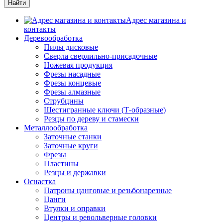
Адрес магазина и
контакты
Деревообработка
Пилы дисковые
Сверла сверлильно-присадочные
Ножевая продукция
Фрезы насадные
Фрезы концевые
Фрезы алмазные
Струбцины
Шестигранные ключи (Т-образные)
Резцы по дереву и стамески
Металлообработка
Заточные станки
Заточные круги
Фрезы
Пластины
Резцы и державки
Оснастка
Патроны цанговые и резьбонарезные
Цанги
Втулки и оправки
Центры и револьверные головки