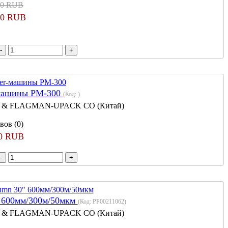
00 RUB
00 RUB
-машины PM-300
(Код:
)
 & FLAGMAN-UPACK CO (Китай)
вов (0)
00 RUB
" 600мм/300м/50мкм
(Код:
PP00211062
)
 & FLAGMAN-UPACK CO (Китай)