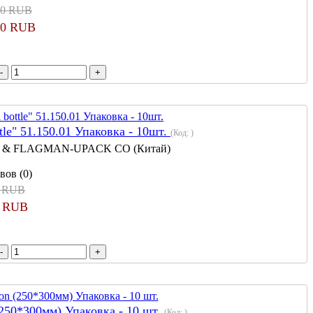
00 RUB
00 RUB
tle" 51.150.01 Упаковка - 10шт.
(Код:
)
 & FLAGMAN-UPACK CO (Китай)
вов (0)
8 RUB
3 RUB
(250*300мм) Упаковка - 10 шт.
(Код:
)