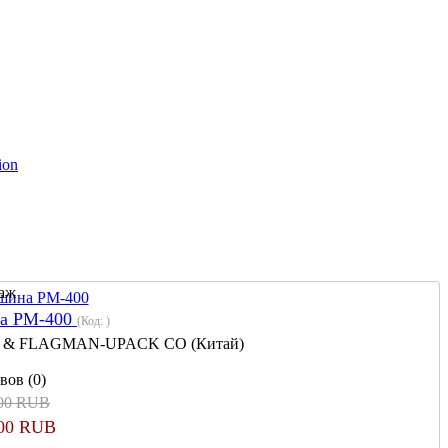
ion
на PM-400
(Код:
)
 & FLAGMAN-UPACK CO (Китай)
вов (0)
000 RUB
000 RUB