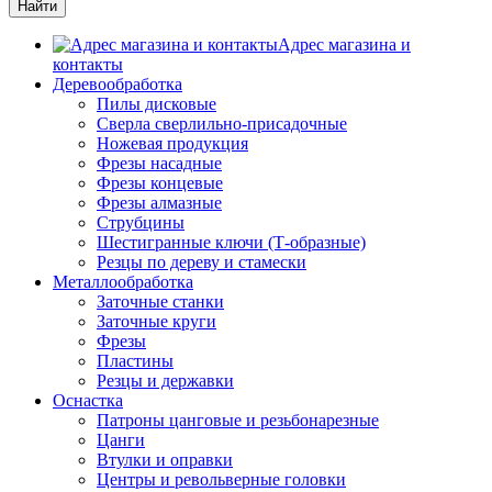
Адрес магазина и
контакты
Деревообработка
Пилы дисковые
Сверла сверлильно-присадочные
Ножевая продукция
Фрезы насадные
Фрезы концевые
Фрезы алмазные
Струбцины
Шестигранные ключи (Т-образные)
Резцы по дереву и стамески
Металлообработка
Заточные станки
Заточные круги
Фрезы
Пластины
Резцы и державки
Оснастка
Патроны цанговые и резьбонарезные
Цанги
Втулки и оправки
Центры и револьверные головки