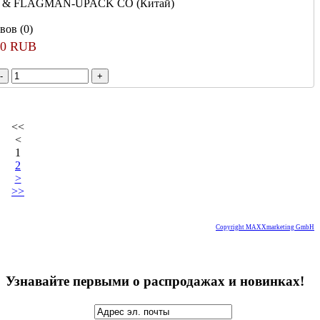
 & FLAGMAN-UPACK CO (Китай)
вов (0)
80 RUB
<<
<
1
2
>
>>
Copyright MAXXmarketing GmbH
Узнавайте первыми о распродажах и новинках!