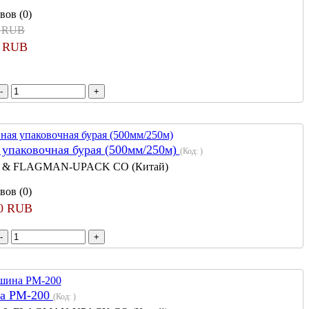
вов (0)
3 RUB
3 RUB
 упаковочная бурая (500мм/250м)
(Код:
)
 & FLAGMAN-UPACK CO (Китай)
вов (0)
00 RUB
на PM-200
(Код:
)