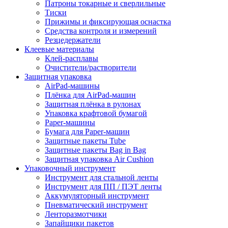
Патроны токарные и сверлильные
Тиски
Прижимы и фиксирующая оснастка
Средства контроля и измерений
Резцедержатели
Клеевые материалы
Клей-расплавы
Очистители/растворители
Защитная упаковка
AirPad-машины
Плёнка для AirPad-машин
Защитная плёнка в рулонах
Упаковка крафтовой бумагой
Paper-машины
Бумага для Paper-машин
Защитные пакеты Tube
Защитные пакеты Bag in Bag
Защитная упаковка Air Cushion
Упаковочный инструмент
Инструмент для стальной ленты
Инструмент для ПП / ПЭТ ленты
Аккумуляторный инструмент
Пневматический инструмент
Ленторазмотчики
Запайщики пакетов