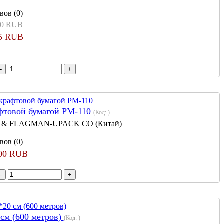
вов (0)
00 RUB
15 RUB
фтовой бумагой РМ-110
(Код:
)
 & FLAGMAN-UPACK CO (Китай)
вов (0)
900 RUB
 см (600 метров)
(Код:
)