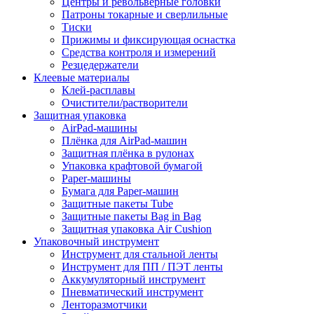
Центры и револьверные головки
Патроны токарные и сверлильные
Тиски
Прижимы и фиксирующая оснастка
Средства контроля и измерений
Резцедержатели
Клеевые материалы
Клей-расплавы
Очистители/растворители
Защитная упаковка
AirPad-машины
Плёнка для AirPad-машин
Защитная плёнка в рулонах
Упаковка крафтовой бумагой
Paper-машины
Бумага для Paper-машин
Защитные пакеты Tube
Защитные пакеты Bag in Bag
Защитная упаковка Air Cushion
Упаковочный инструмент
Инструмент для стальной ленты
Инструмент для ПП / ПЭТ ленты
Аккумуляторный инструмент
Пневматический инструмент
Ленторазмотчики