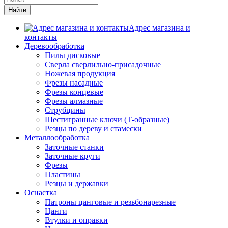
Адрес магазина и
контакты
Деревообработка
Пилы дисковые
Сверла сверлильно-присадочные
Ножевая продукция
Фрезы насадные
Фрезы концевые
Фрезы алмазные
Струбцины
Шестигранные ключи (Т-образные)
Резцы по дереву и стамески
Металлообработка
Заточные станки
Заточные круги
Фрезы
Пластины
Резцы и державки
Оснастка
Патроны цанговые и резьбонарезные
Цанги
Втулки и оправки