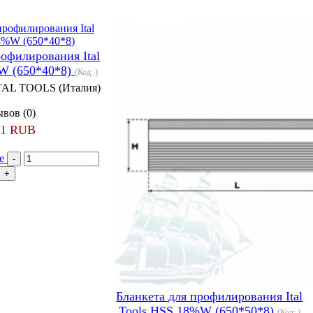
рофилирования Ital
W (650*40*8)
(Код:
)
TAL TOOLS (Италия)
вов (0)
71 RUB
ее
Бланкета для профилирования Ital
Tools HSS 18%W (650*50*8)
(Код:
)