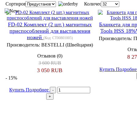
Сортировка:
Количество:
FD-02 Комплект (2 шт.) магнитных
Бланкета для п
приспособлений для выставления
Tools HSS 18%
ножей
(Код:
CT00801005
)
Производитель:
I
Производитель:
BESTELLI (Швейцария)
Отзы
Отзывов (0)
8 2
3 600 RUB
Купить
Подробн
3 050 RUB
- 15%
Купить
Подробнее