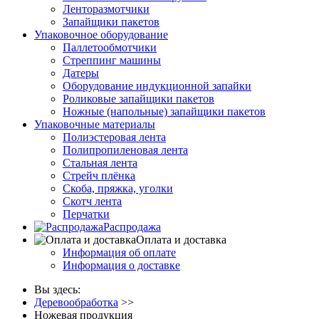
Ленторазмотчики
Запайщики пакетов
Упаковочное оборудование
Паллетообмотчики
Стреппинг машины
Датеры
Оборудование индукционной запайки
Роликовые запайщики пакетов
Ножные (напольные) запайщики пакетов
Упаковочные материалы
Полиэстеровая лента
Полипропиленовая лента
Стальная лента
Стрейч плёнка
Скоба, пряжка, уголки
Скотч лента
Перчатки
Распродажа
Оплата и доставка
Информация об оплате
Информация о доставке
Вы здесь:
Деревообработка
>>
Ножевая продукция