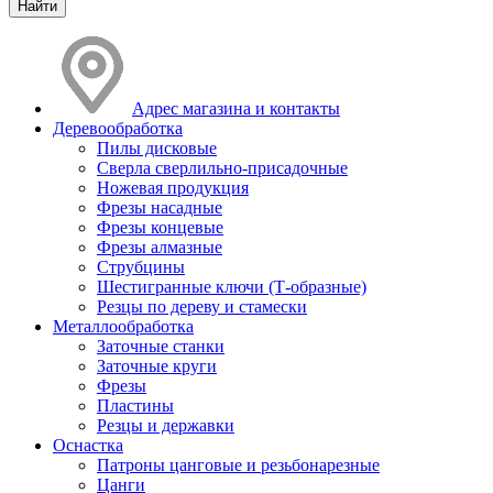
Адрес магазина и контакты
Деревообработка
Пилы дисковые
Сверла сверлильно-присадочные
Ножевая продукция
Фрезы насадные
Фрезы концевые
Фрезы алмазные
Струбцины
Шестигранные ключи (Т-образные)
Резцы по дереву и стамески
Металлообработка
Заточные станки
Заточные круги
Фрезы
Пластины
Резцы и державки
Оснастка
Патроны цанговые и резьбонарезные
Цанги