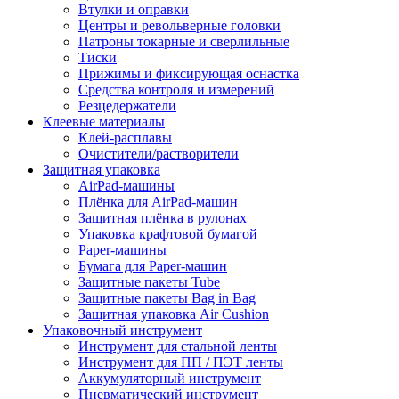
Втулки и оправки
Центры и револьверные головки
Патроны токарные и сверлильные
Тиски
Прижимы и фиксирующая оснастка
Средства контроля и измерений
Резцедержатели
Клеевые материалы
Клей-расплавы
Очистители/растворители
Защитная упаковка
AirPad-машины
Плёнка для AirPad-машин
Защитная плёнка в рулонах
Упаковка крафтовой бумагой
Paper-машины
Бумага для Paper-машин
Защитные пакеты Tube
Защитные пакеты Bag in Bag
Защитная упаковка Air Cushion
Упаковочный инструмент
Инструмент для стальной ленты
Инструмент для ПП / ПЭТ ленты
Аккумуляторный инструмент
Пневматический инструмент