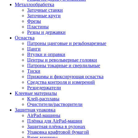
Металлообработка
Заточные станки
Заточные круги
Фрезы
Пластины
Резцы и державки
Оснастка
Патроны цанговые и резьбонарезные
Цанги
Втулки и оправки
Центры и револьверные головки
Патроны токарные и сверлильные
Тиски
Прижимы и фиксирующая оснастка
Средства контроля и измерений
Резцедержатели
Клеевые материалы
Клей-расплавы
Очистители/растворители
Защитная упаковка
AirPad-машины
Плёнка для AirPad-машин
Защитная плёнка в рулонах
Упаковка крафтовой бумагой
Paper-машины