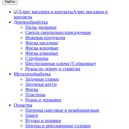
Адрес магазина и
контакты
Деревообработка
Пилы дисковые
Сверла сверлильно-присадочные
Ножевая продукция
Фрезы насадные
Фрезы концевые
Фрезы алмазные
Струбцины
Шестигранные ключи (Т-образные)
Резцы по дереву и стамески
Металлообработка
Заточные станки
Заточные круги
Фрезы
Пластины
Резцы и державки
Оснастка
Патроны цанговые и резьбонарезные
Цанги
Втулки и оправки
Центры и револьверные головки