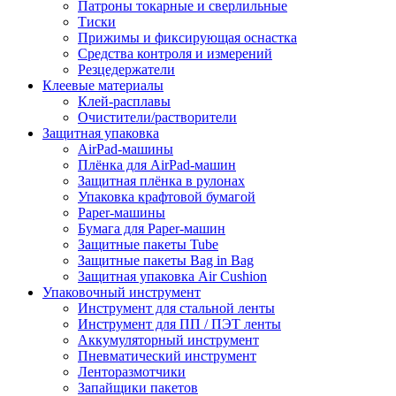
Патроны токарные и сверлильные
Тиски
Прижимы и фиксирующая оснастка
Средства контроля и измерений
Резцедержатели
Клеевые материалы
Клей-расплавы
Очистители/растворители
Защитная упаковка
AirPad-машины
Плёнка для AirPad-машин
Защитная плёнка в рулонах
Упаковка крафтовой бумагой
Paper-машины
Бумага для Paper-машин
Защитные пакеты Tube
Защитные пакеты Bag in Bag
Защитная упаковка Air Cushion
Упаковочный инструмент
Инструмент для стальной ленты
Инструмент для ПП / ПЭТ ленты
Аккумуляторный инструмент
Пневматический инструмент
Ленторазмотчики
Запайщики пакетов