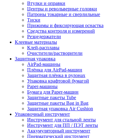
Втулки и оправки
Центры и револьверные головки
Патроны токарные и сверлильные
Тиски
Прижимы и фиксирующая оснастка
Средства контроля и измерений
Резцедержатели
Клеевые материалы
Клей-расплавы
Очистители/растворители
Защитная упаковка
AirPad-машины
Плёнка для AirPad-машин
Защитная плёнка в рулонах
Упаковка крафтовой бумагой
Paper-машины
Бумага для Paper-машин
Защитные пакеты Tube
Защитные пакеты Bag in Bag
Защитная упаковка Air Cushion
Упаковочный инструмент
Инструмент для стальной ленты
Инструмент для ПП / ПЭТ ленты
Аккумуляторный инструмент
Пневматический инструмент