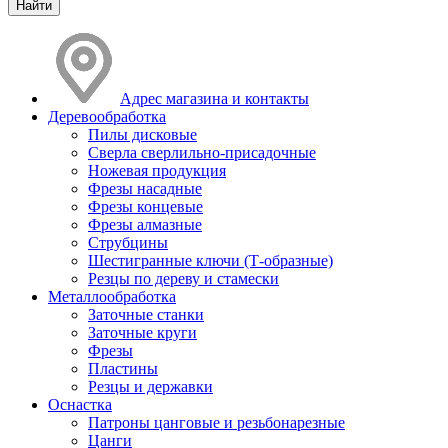
Адрес магазина и контакты
Деревообработка
Пилы дисковые
Сверла сверлильно-присадочные
Ножевая продукция
Фрезы насадные
Фрезы концевые
Фрезы алмазные
Струбцины
Шестигранные ключи (Т-образные)
Резцы по дереву и стамески
Металлообработка
Заточные станки
Заточные круги
Фрезы
Пластины
Резцы и державки
Оснастка
Патроны цанговые и резьбонарезные
Цанги