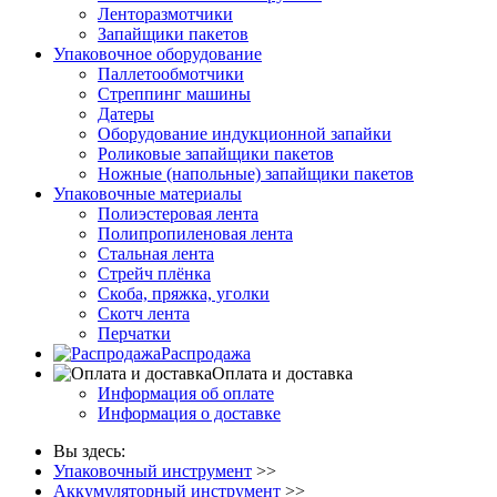
Ленторазмотчики
Запайщики пакетов
Упаковочное оборудование
Паллетообмотчики
Стреппинг машины
Датеры
Оборудование индукционной запайки
Роликовые запайщики пакетов
Ножные (напольные) запайщики пакетов
Упаковочные материалы
Полиэстеровая лента
Полипропиленовая лента
Стальная лента
Стрейч плёнка
Скоба, пряжка, уголки
Скотч лента
Перчатки
Распродажа
Оплата и доставка
Информация об оплате
Информация о доставке
Вы здесь:
Упаковочный инструмент
>>
Аккумуляторный инструмент
>>