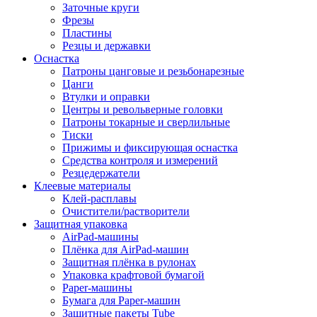
Заточные круги
Фрезы
Пластины
Резцы и державки
Оснастка
Патроны цанговые и резьбонарезные
Цанги
Втулки и оправки
Центры и револьверные головки
Патроны токарные и сверлильные
Тиски
Прижимы и фиксирующая оснастка
Средства контроля и измерений
Резцедержатели
Клеевые материалы
Клей-расплавы
Очистители/растворители
Защитная упаковка
AirPad-машины
Плёнка для AirPad-машин
Защитная плёнка в рулонах
Упаковка крафтовой бумагой
Paper-машины
Бумага для Paper-машин
Защитные пакеты Tube