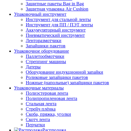
Защитные пакеты Bag in Bag
Защитная упаковка Air Cushion
Упаковочный инструмент
Инструмент для стальной ленты
Инструмент для ПП / ПЭТ ленты
Аккумуляторный инструмент
Пневматический инструмент
Ленторазмотчики
Запайщики пакетов
Упаковочное оборудование
Паллетообмотчики
Стреппинг машины
Датеры
Оборудование индукционной запайки
Роликовые запайщики пакетов
Ножные (напольные) запайщики пакетов
Упаковочные материалы
Полиэстеровая лента
Полипропиленовая лента
Стальная лента
Стрейч плёнка
Скоба, пряжка, уголки
Скотч лента
Перчатки
Распродажа