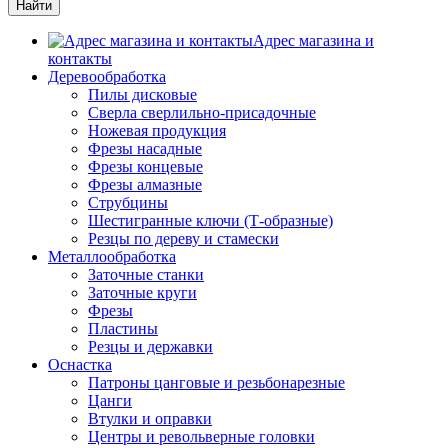
Адрес магазина и
контакты
Деревообработка
Пилы дисковые
Сверла сверлильно-присадочные
Ножевая продукция
Фрезы насадные
Фрезы концевые
Фрезы алмазные
Струбцины
Шестигранные ключи (Т-образные)
Резцы по дереву и стамески
Металлообработка
Заточные станки
Заточные круги
Фрезы
Пластины
Резцы и державки
Оснастка
Патроны цанговые и резьбонарезные
Цанги
Втулки и оправки
Центры и револьверные головки