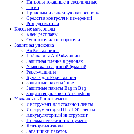
Патроны токарные и сверлильные
Тиски
Прижимы и фиксирующая оснастка
Средства контроля и измерений
Резцедержатели
Клеевые материалы
Клей-расплавы
Очистители/растворители
Защитная упаковка
AirPad-машины
Плёнка для AirPad-машин
Защитная плёнка в рулонах
Упаковка крафтовой бумагой
Paper-машины
Бумага для Paper-машин
Защитные пакеты Tube
Защитные пакеты Bag in Bag
Защитная упаковка Air Cushion
Упаковочный инструмент
Инструмент для стальной ленты
Инструмент для ПП / ПЭТ ленты
Аккумуляторный инструмент
Пневматический инструмент
Ленторазмотчики
Запайщики пакетов