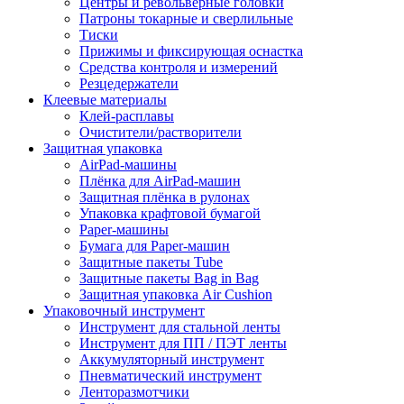
Центры и револьверные головки
Патроны токарные и сверлильные
Тиски
Прижимы и фиксирующая оснастка
Средства контроля и измерений
Резцедержатели
Клеевые материалы
Клей-расплавы
Очистители/растворители
Защитная упаковка
AirPad-машины
Плёнка для AirPad-машин
Защитная плёнка в рулонах
Упаковка крафтовой бумагой
Paper-машины
Бумага для Paper-машин
Защитные пакеты Tube
Защитные пакеты Bag in Bag
Защитная упаковка Air Cushion
Упаковочный инструмент
Инструмент для стальной ленты
Инструмент для ПП / ПЭТ ленты
Аккумуляторный инструмент
Пневматический инструмент
Ленторазмотчики