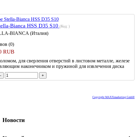
tella-Bianca HSS D35 S10
(Код:
)
LLA-BIANCA (Италия)
вов (0)
00 RUB
оломом, для сверления отверстий в листовом металле, железе
авляющим наконечником и пружиной для извлечения диска
Copyright MAXXmarketing GmbH
Новости