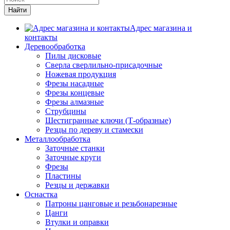
Адрес магазина и
контакты
Деревообработка
Пилы дисковые
Сверла сверлильно-присадочные
Ножевая продукция
Фрезы насадные
Фрезы концевые
Фрезы алмазные
Струбцины
Шестигранные ключи (Т-образные)
Резцы по дереву и стамески
Металлообработка
Заточные станки
Заточные круги
Фрезы
Пластины
Резцы и державки
Оснастка
Патроны цанговые и резьбонарезные
Цанги
Втулки и оправки